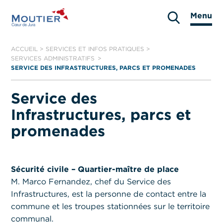
Aller
Menu
au
Moutier
contenu
ACCUEIL
>
SERVICES ET INFOS PRATIQUES
>
SERVICES ADMINISTRATIFS
SERVICE DES INFRASTRUCTURES, PARCS ET PROMENADES
Service des
Infrastructures, parcs et
promenades
Sécurité civile – Quartier-maître de place
M. Marco Fernandez, chef du Service des
Infrastructures, est la personne de contact entre la
commune et les troupes stationnées sur le territoire
communal.