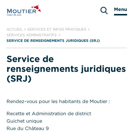
Aller
Menu
au
Moutier
contenu
ACCUEIL
>
SERVICES ET INFOS PRATIQUES
>
SERVICES ADMINISTRATIFS
SERVICE DE RENSEIGNEMENTS JURIDIQUES (SRJ)
Service de
renseignements juridiques
(SRJ)
Rendez-vous pour les habitants de Moutier :
Recette et Administration de district
Guichet unique
Rue du Château 9