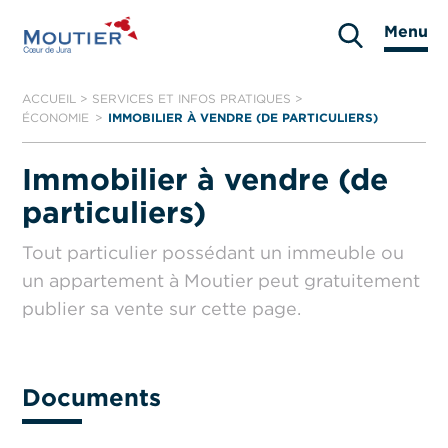
Aller
Menu
au
Moutier
contenu
ACCUEIL
>
SERVICES ET INFOS PRATIQUES
>
ÉCONOMIE
IMMOBILIER À VENDRE (DE PARTICULIERS)
Immobilier à vendre (de
particuliers)
Tout particulier possédant un immeuble ou
un appartement à Moutier peut gratuitement
publier sa vente sur cette page.
Documents