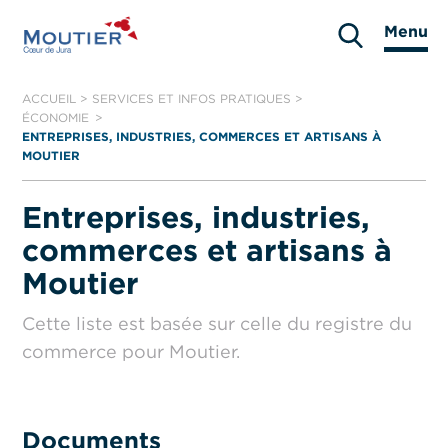
Aller
Menu
au
Moutier
contenu
ACCUEIL
>
SERVICES ET INFOS PRATIQUES
>
ÉCONOMIE
ENTREPRISES, INDUSTRIES, COMMERCES ET ARTISANS À
MOUTIER
Entreprises, industries,
commerces et artisans à
Moutier
Cette liste est basée sur celle du registre du
commerce pour Moutier.
Documents