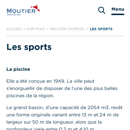
Aller
Menu
au
Moutier
contenu
ACCUEIL
>
PORTRAIT
>
MOUTIER EXPRESS
LES SPORTS
Les sports
La piscine
Elle a été conçue en 1949. La ville peut
s’enorgueillir de disposer de l’une des plus belles
piscines de la région.
Le grand bassin, d’une capacité de 2054 m3, revêt
une forme originale variant entre 13 m et 24 m de
largeur sur 50 m de longueur, alors que la
profondeur varie entre 0,7 m et 4,10 m.