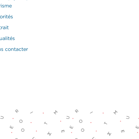
risme
orités
rait
ualités
s contacter