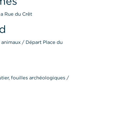
rmes
la Rue du Crêt
nd
s animaux / Départ Place du
ier, fouilles archéologiques /