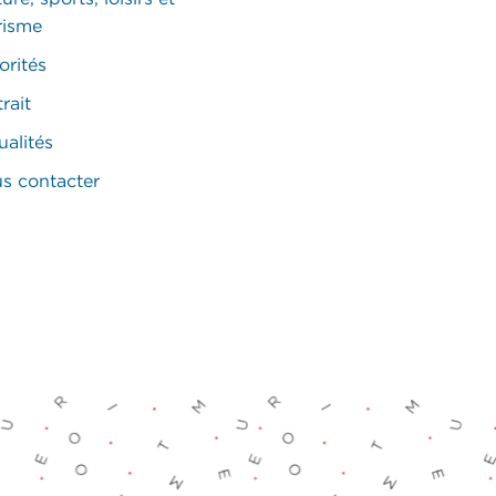
risme
orités
rait
ualités
s contacter