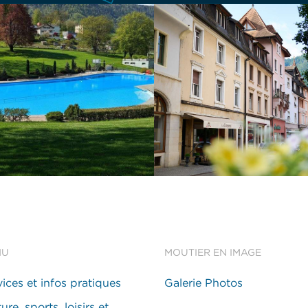
NU
MOUTIER EN IMAGE
vices et infos pratiques
Galerie Photos
ure, sports, loisirs et