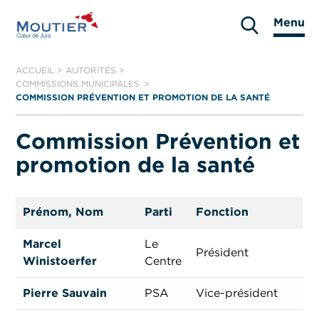
Aller
Menu
au
Moutier
contenu
ACCUEIL
>
AUTORITÉS
>
COMMISSIONS MUNICIPALES
COMMISSION PRÉVENTION ET PROMOTION DE LA SANTÉ
Commission Prévention et
promotion de la santé
Prénom, Nom
Parti
Fonction
Marcel
Le
Président
Winistoerfer
Centre
Pierre Sauvain
PSA
Vice-président