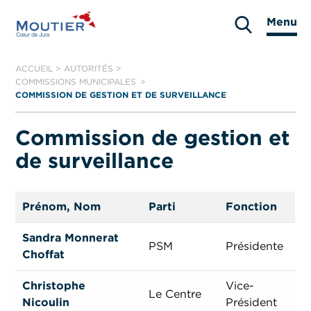
Aller
Menu
au
Moutier
contenu
ACCUEIL
>
AUTORITÉS
>
COMMISSIONS MUNICIPALES
COMMISSION DE GESTION ET DE SURVEILLANCE
Commission de gestion et
de surveillance
Prénom, Nom
Parti
Fonction
Sandra Monnerat
PSM
Présidente
Choffat
Christophe
Vice-
Le Centre
Nicoulin
Président