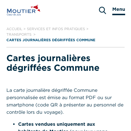
Aller
Menu
au
Moutier
contenu
ACCUEIL
>
SERVICES ET INFOS PRATIQUES
>
TRANSPORTS
CARTES JOURNALIÈRES DÉGRIFFÉES COMMUNE
Cartes journalières
dégriffées Commune
La carte journalière dégriffée Commune
personnalisée est émise au format PDF ou sur
smartphone (code QR à présenter au personnel de
contrôle lors du voyage).
Cartes vendues uniquement aux