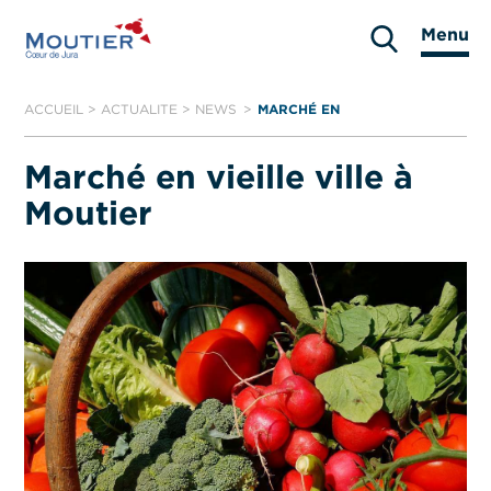
Aller
Menu
au
Moutier
contenu
ACCUEIL
>
ACTUALITE
>
NEWS
MARCHÉ EN
VIEILLE VILLE À
MOUTIER
Marché en vieille ville à
Moutier