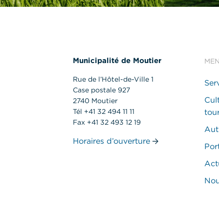
Municipalité de Moutier
ME
Rue de l’Hôtel-de-Ville 1
Ser
Case postale 927
Cult
2740 Moutier
Tél +41 32 494 11 11
tou
Fax +41 32 493 12 19
Aut
Horaires d’ouverture
Port
Act
Nou