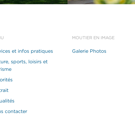
NU
MOUTIER EN IMAGE
vices et infos pratiques
Galerie Photos
ure, sports, loisirs et
risme
orités
rait
ualités
s contacter