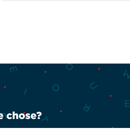
e chose?