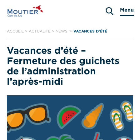
Aller
Menu
au
Moutier
contenu
ACCUEIL
>
ACTUALITE
>
NEWS
VACANCES D’ÉTÉ
– FERMETURE
DES GUICHETS
Vacances d’été –
DE
L’ADMINISTRATION
Fermeture des guichets
L’APRÈS-MIDI
de l’administration
l’après-midi